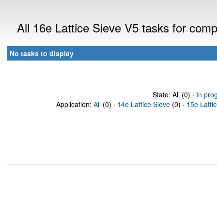
All 16e Lattice Sieve V5 tasks for com
No tasks to display
State: All (0) ·
In pro
Application:
All
(0) ·
14e Lattice Sieve
(0) ·
15e Latti