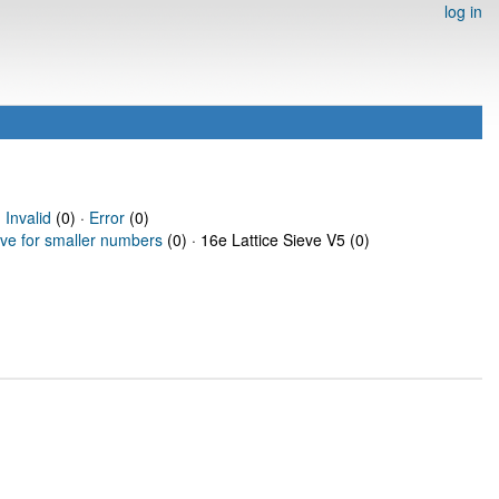
log in
·
Invalid
(0) ·
Error
(0)
eve for smaller numbers
(0) · 16e Lattice Sieve V5 (0)