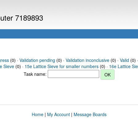
puter 7189893
gress
(0) ·
Validation pending
(0) ·
Validation inconclusive
(0) ·
Valid
(0) 
ce Sieve
(0) ·
15e Lattice Sieve for smaller numbers
(0) ·
16e Lattice Si
Task name:
Home
|
My Account
|
Message Boards