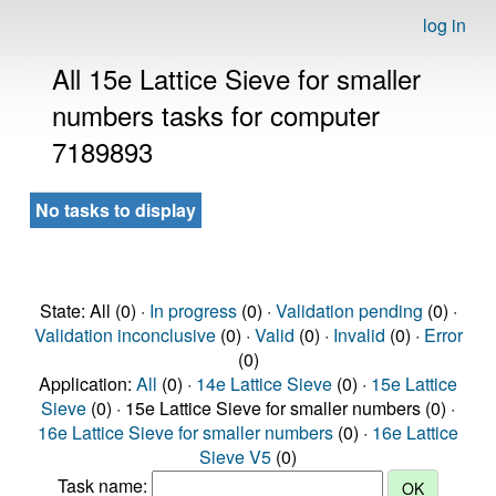
log in
All 15e Lattice Sieve for smaller
numbers tasks for computer
7189893
No tasks to display
State: All (0) ·
In progress
(0) ·
Validation pending
(0) ·
Validation inconclusive
(0) ·
Valid
(0) ·
Invalid
(0) ·
Error
(0)
Application:
All
(0) ·
14e Lattice Sieve
(0) ·
15e Lattice
Sieve
(0) · 15e Lattice Sieve for smaller numbers (0) ·
16e Lattice Sieve for smaller numbers
(0) ·
16e Lattice
Sieve V5
(0)
Task name: