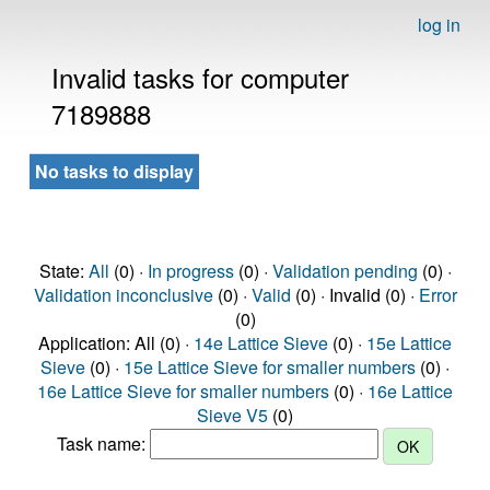
log in
Invalid tasks for computer
7189888
No tasks to display
State:
All
(0) ·
In progress
(0) ·
Validation pending
(0) ·
Validation inconclusive
(0) ·
Valid
(0) · Invalid (0) ·
Error
(0)
Application: All (0) ·
14e Lattice Sieve
(0) ·
15e Lattice
Sieve
(0) ·
15e Lattice Sieve for smaller numbers
(0) ·
16e Lattice Sieve for smaller numbers
(0) ·
16e Lattice
Sieve V5
(0)
Task name: