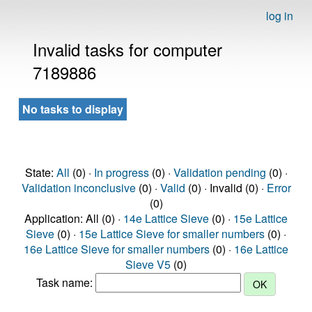
log in
Invalid tasks for computer
7189886
No tasks to display
State:
All
(0) ·
In progress
(0) ·
Validation pending
(0) ·
Validation inconclusive
(0) ·
Valid
(0) · Invalid (0) ·
Error
(0)
Application: All (0) ·
14e Lattice Sieve
(0) ·
15e Lattice
Sieve
(0) ·
15e Lattice Sieve for smaller numbers
(0) ·
16e Lattice Sieve for smaller numbers
(0) ·
16e Lattice
Sieve V5
(0)
Task name: