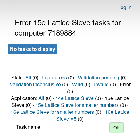
log in
Error 15e Lattice Sieve tasks for
computer 7189884
No tasks to display
State:
All
(0) ·
In progress
(0) ·
Validation pending
(0) ·
Validation inconclusive
(0) ·
Valid
(0) ·
Invalid
(0) · Error
(0)
Application:
All
(0) ·
14e Lattice Sieve
(0) · 15e Lattice
Sieve (0) ·
15e Lattice Sieve for smaller numbers
(0) ·
16e Lattice Sieve for smaller numbers
(0) ·
16e Lattice
Sieve V5
(0)
Task name: