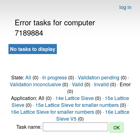
log in
Error tasks for computer
7189884
No tasks to display
State:
All
(0) ·
In progress
(0) ·
Validation pending
(0) ·
Validation inconclusive
(0) ·
Valid
(0) ·
Invalid
(0) · Error
(0)
Application: All (0) ·
14e Lattice Sieve
(0) ·
15e Lattice
Sieve
(0) ·
15e Lattice Sieve for smaller numbers
(0) ·
16e Lattice Sieve for smaller numbers
(0) ·
16e Lattice
Sieve V5
(0)
Task name: