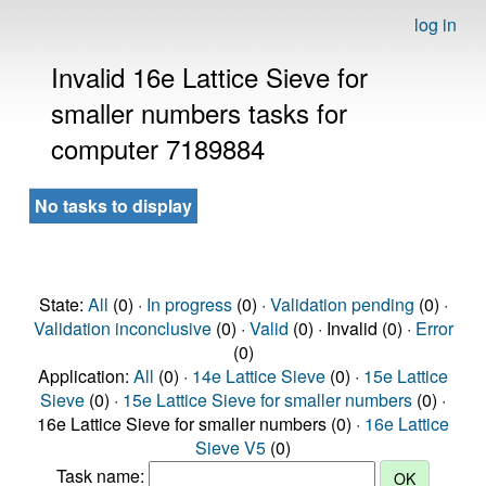
log in
Invalid 16e Lattice Sieve for
smaller numbers tasks for
computer 7189884
No tasks to display
State:
All
(0) ·
In progress
(0) ·
Validation pending
(0) ·
Validation inconclusive
(0) ·
Valid
(0) · Invalid (0) ·
Error
(0)
Application:
All
(0) ·
14e Lattice Sieve
(0) ·
15e Lattice
Sieve
(0) ·
15e Lattice Sieve for smaller numbers
(0) ·
16e Lattice Sieve for smaller numbers (0) ·
16e Lattice
Sieve V5
(0)
Task name: