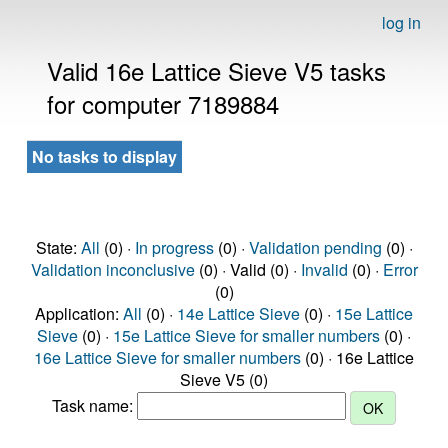
log in
Valid 16e Lattice Sieve V5 tasks
for computer 7189884
No tasks to display
State:
All
(0) ·
In progress
(0) ·
Validation pending
(0) ·
Validation inconclusive
(0) · Valid (0) ·
Invalid
(0) ·
Error
(0)
Application:
All
(0) ·
14e Lattice Sieve
(0) ·
15e Lattice
Sieve
(0) ·
15e Lattice Sieve for smaller numbers
(0) ·
16e Lattice Sieve for smaller numbers
(0) · 16e Lattice
Sieve V5 (0)
Task name: