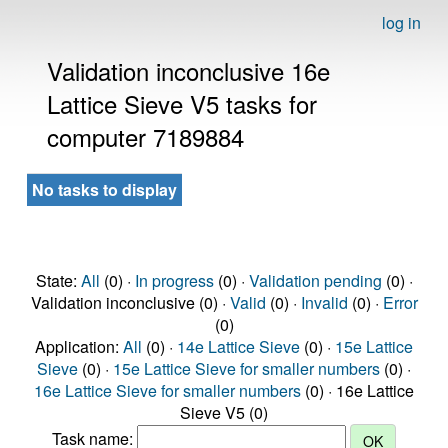
log in
Validation inconclusive 16e
Lattice Sieve V5 tasks for
computer 7189884
No tasks to display
State:
All
(0) ·
In progress
(0) ·
Validation pending
(0) ·
Validation inconclusive (0) ·
Valid
(0) ·
Invalid
(0) ·
Error
(0)
Application:
All
(0) ·
14e Lattice Sieve
(0) ·
15e Lattice
Sieve
(0) ·
15e Lattice Sieve for smaller numbers
(0) ·
16e Lattice Sieve for smaller numbers
(0) · 16e Lattice
Sieve V5 (0)
Task name: