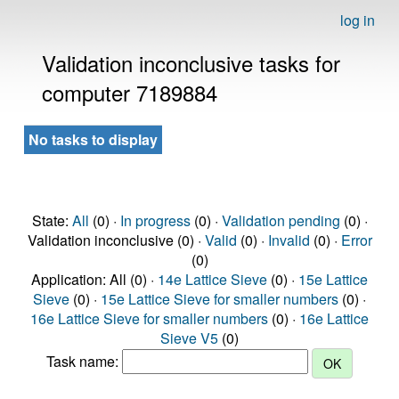
log in
Validation inconclusive tasks for
computer 7189884
No tasks to display
State:
All
(0) ·
In progress
(0) ·
Validation pending
(0) ·
Validation inconclusive (0) ·
Valid
(0) ·
Invalid
(0) ·
Error
(0)
Application: All (0) ·
14e Lattice Sieve
(0) ·
15e Lattice
Sieve
(0) ·
15e Lattice Sieve for smaller numbers
(0) ·
16e Lattice Sieve for smaller numbers
(0) ·
16e Lattice
Sieve V5
(0)
Task name: