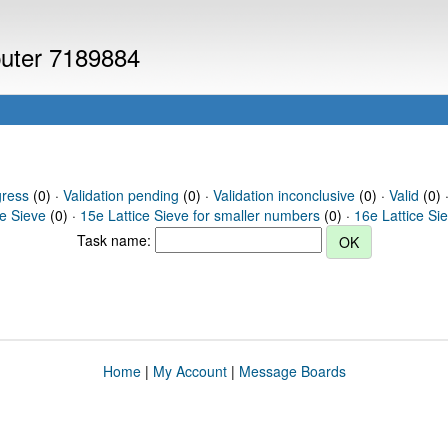
puter 7189884
gress
(0) ·
Validation pending
(0) ·
Validation inconclusive
(0) ·
Valid
(0) 
ce Sieve
(0) ·
15e Lattice Sieve for smaller numbers
(0) ·
16e Lattice Si
Task name:
Home
|
My Account
|
Message Boards