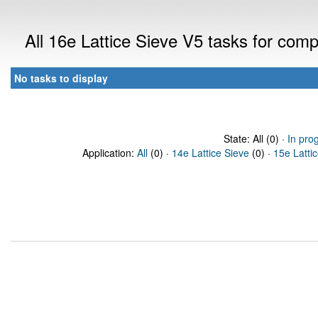
All 16e Lattice Sieve V5 tasks for com
No tasks to display
State: All (0) ·
In pro
Application:
All
(0) ·
14e Lattice Sieve
(0) ·
15e Latti