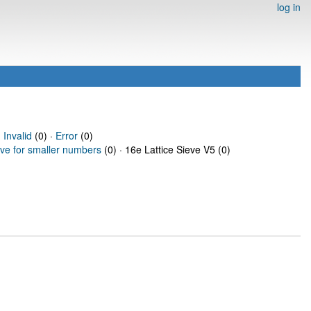
log in
·
Invalid
(0) ·
Error
(0)
eve for smaller numbers
(0) · 16e Lattice Sieve V5 (0)