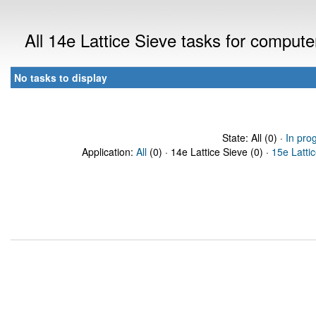
All 14e Lattice Sieve tasks for comput
No tasks to display
State: All (0) ·
In pro
Application:
All
(0) · 14e Lattice Sieve (0) ·
15e Latti