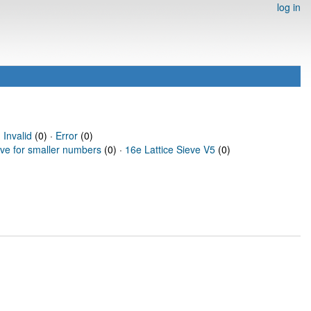
log in
·
Invalid
(0) ·
Error
(0)
eve for smaller numbers
(0) ·
16e Lattice Sieve V5
(0)