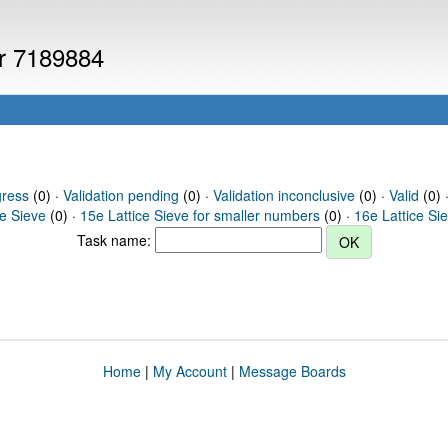
er 7189884
gress
(0) ·
Validation pending
(0) ·
Validation inconclusive
(0) ·
Valid
(0) 
ce Sieve
(0) ·
15e Lattice Sieve for smaller numbers
(0) ·
16e Lattice Si
Task name:
Home
|
My Account
|
Message Boards