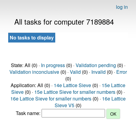
log in
All tasks for computer 7189884
No tasks to display
State: All (0) ·
In progress
(0) ·
Validation pending
(0) ·
Validation inconclusive
(0) ·
Valid
(0) ·
Invalid
(0) ·
Error
(0)
Application: All (0) ·
14e Lattice Sieve
(0) ·
15e Lattice
Sieve
(0) ·
15e Lattice Sieve for smaller numbers
(0) ·
16e Lattice Sieve for smaller numbers
(0) ·
16e Lattice
Sieve V5
(0)
Task name: