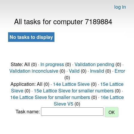
log in
All tasks for computer 7189884
No tasks to display
State: All (0) ·
In progress
(0) ·
Validation pending
(0) ·
Validation inconclusive
(0) ·
Valid
(0) ·
Invalid
(0) ·
Error
(0)
Application: All (0) ·
14e Lattice Sieve
(0) ·
15e Lattice
Sieve
(0) ·
15e Lattice Sieve for smaller numbers
(0) ·
16e Lattice Sieve for smaller numbers
(0) ·
16e Lattice
Sieve V5
(0)
Task name: