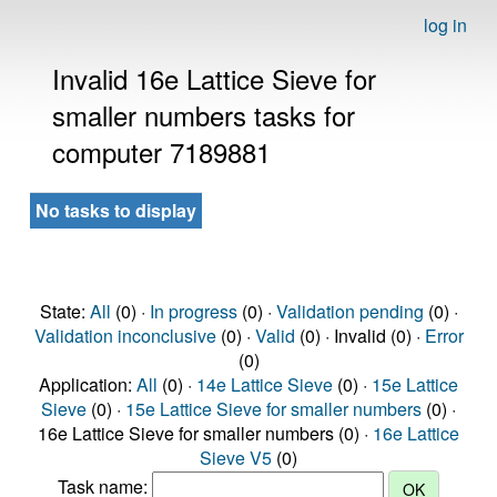
log in
Invalid 16e Lattice Sieve for
smaller numbers tasks for
computer 7189881
No tasks to display
State:
All
(0) ·
In progress
(0) ·
Validation pending
(0) ·
Validation inconclusive
(0) ·
Valid
(0) · Invalid (0) ·
Error
(0)
Application:
All
(0) ·
14e Lattice Sieve
(0) ·
15e Lattice
Sieve
(0) ·
15e Lattice Sieve for smaller numbers
(0) ·
16e Lattice Sieve for smaller numbers (0) ·
16e Lattice
Sieve V5
(0)
Task name: