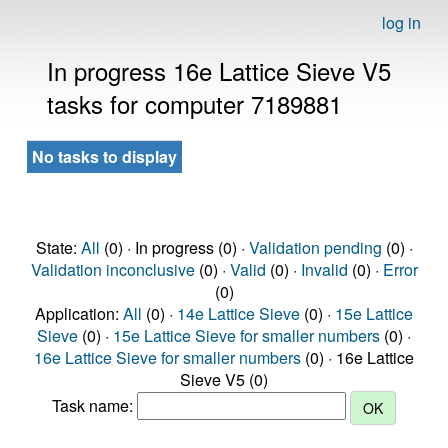
log in
In progress 16e Lattice Sieve V5
tasks for computer 7189881
No tasks to display
State:
All
(0) · In progress (0) ·
Validation pending
(0) ·
Validation inconclusive
(0) ·
Valid
(0) ·
Invalid
(0) ·
Error
(0)
Application:
All
(0) ·
14e Lattice Sieve
(0) ·
15e Lattice
Sieve
(0) ·
15e Lattice Sieve for smaller numbers
(0) ·
16e Lattice Sieve for smaller numbers
(0) · 16e Lattice
Sieve V5 (0)
Task name: