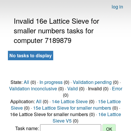
log in
Invalid 16e Lattice Sieve for
smaller numbers tasks for
computer 7189879
No tasks to display
State:
All
(0) ·
In progress
(0) ·
Validation pending
(0) ·
Validation inconclusive
(0) ·
Valid
(0) · Invalid (0) ·
Error
(0)
Application:
All
(0) ·
14e Lattice Sieve
(0) ·
15e Lattice
Sieve
(0) ·
15e Lattice Sieve for smaller numbers
(0) ·
16e Lattice Sieve for smaller numbers (0) ·
16e Lattice
Sieve V5
(0)
Task name: