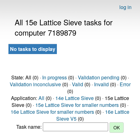
log in
All 15e Lattice Sieve tasks for
computer 7189879
No tasks to display
State: All (0) ·
In progress
(0) ·
Validation pending
(0) ·
Validation inconclusive
(0) ·
Valid
(0) ·
Invalid
(0) ·
Error
(0)
Application:
All
(0) ·
14e Lattice Sieve
(0) · 15e Lattice
Sieve (0) ·
15e Lattice Sieve for smaller numbers
(0) ·
16e Lattice Sieve for smaller numbers
(0) ·
16e Lattice
Sieve V5
(0)
Task name: