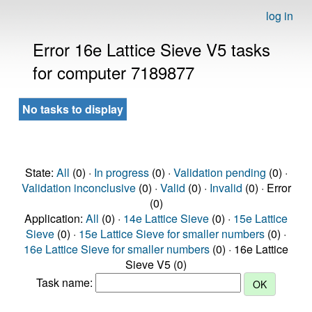
log in
Error 16e Lattice Sieve V5 tasks
for computer 7189877
No tasks to display
State:
All
(0) ·
In progress
(0) ·
Validation pending
(0) ·
Validation inconclusive
(0) ·
Valid
(0) ·
Invalid
(0) · Error
(0)
Application:
All
(0) ·
14e Lattice Sieve
(0) ·
15e Lattice
Sieve
(0) ·
15e Lattice Sieve for smaller numbers
(0) ·
16e Lattice Sieve for smaller numbers
(0) · 16e Lattice
Sieve V5 (0)
Task name: