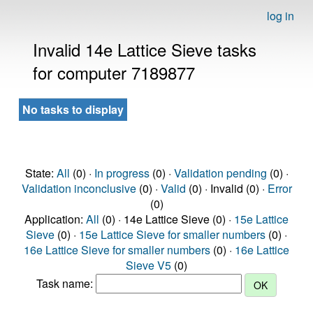
log in
Invalid 14e Lattice Sieve tasks
for computer 7189877
No tasks to display
State:
All
(0) ·
In progress
(0) ·
Validation pending
(0) ·
Validation inconclusive
(0) ·
Valid
(0) · Invalid (0) ·
Error
(0)
Application:
All
(0) · 14e Lattice Sieve (0) ·
15e Lattice
Sieve
(0) ·
15e Lattice Sieve for smaller numbers
(0) ·
16e Lattice Sieve for smaller numbers
(0) ·
16e Lattice
Sieve V5
(0)
Task name: