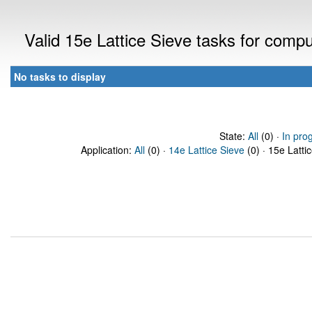
Valid 15e Lattice Sieve tasks for comp
No tasks to display
State:
All
(0) ·
In pro
Application:
All
(0) ·
14e Lattice Sieve
(0) · 15e Latti