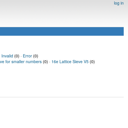
log in
·
Invalid
(0) ·
Error
(0)
eve for smaller numbers
(0) ·
16e Lattice Sieve V5
(0)