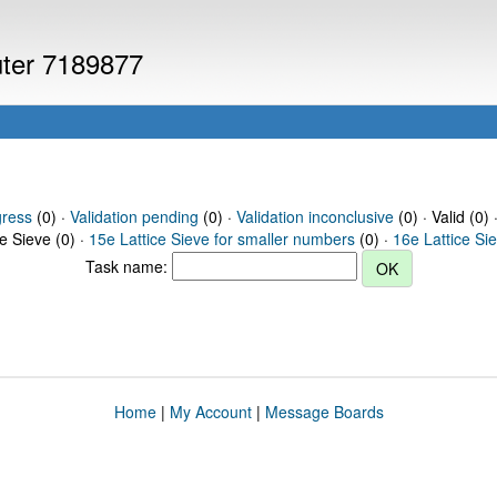
uter 7189877
gress
(0) ·
Validation pending
(0) ·
Validation inconclusive
(0) · Valid (0) 
ce Sieve (0) ·
15e Lattice Sieve for smaller numbers
(0) ·
16e Lattice Si
Task name:
Home
|
My Account
|
Message Boards