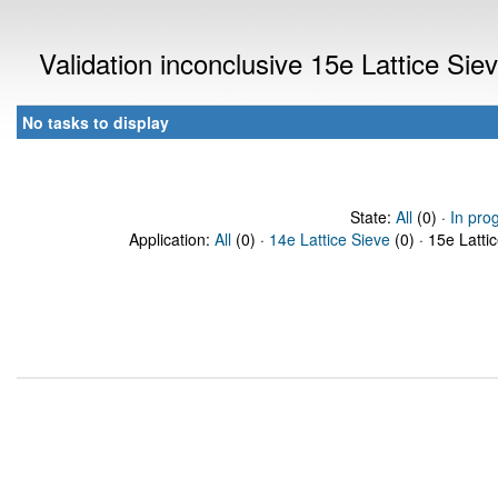
Validation inconclusive 15e Lattice Si
No tasks to display
State:
All
(0) ·
In pro
Application:
All
(0) ·
14e Lattice Sieve
(0) · 15e Latti