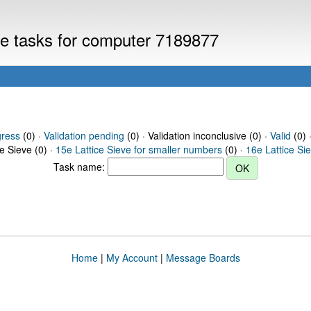
eve tasks for computer 7189877
gress
(0) ·
Validation pending
(0) · Validation inconclusive (0) ·
Valid
(0) 
ce Sieve (0) ·
15e Lattice Sieve for smaller numbers
(0) ·
16e Lattice Si
Task name:
Home
|
My Account
|
Message Boards