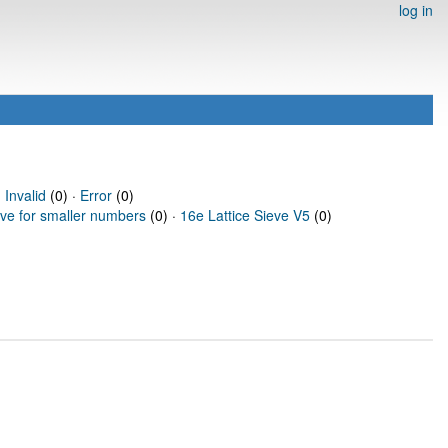
log in
·
Invalid
(0) ·
Error
(0)
eve for smaller numbers
(0) ·
16e Lattice Sieve V5
(0)