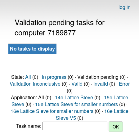
log in
Validation pending tasks for
computer 7189877
No tasks to display
State:
All
(0) ·
In progress
(0) · Validation pending (0) ·
Validation inconclusive
(0) ·
Valid
(0) ·
Invalid
(0) ·
Error
(0)
Application: All (0) ·
14e Lattice Sieve
(0) ·
15e Lattice
Sieve
(0) ·
15e Lattice Sieve for smaller numbers
(0) ·
16e Lattice Sieve for smaller numbers
(0) ·
16e Lattice
Sieve V5
(0)
Task name: