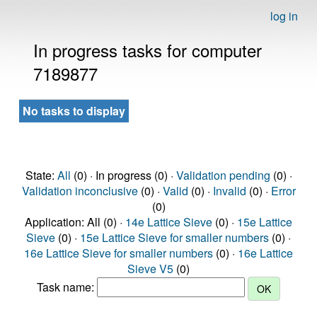
log in
In progress tasks for computer
7189877
No tasks to display
State:
All
(0) · In progress (0) ·
Validation pending
(0) ·
Validation inconclusive
(0) ·
Valid
(0) ·
Invalid
(0) ·
Error
(0)
Application: All (0) ·
14e Lattice Sieve
(0) ·
15e Lattice
Sieve
(0) ·
15e Lattice Sieve for smaller numbers
(0) ·
16e Lattice Sieve for smaller numbers
(0) ·
16e Lattice
Sieve V5
(0)
Task name: