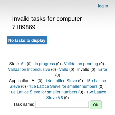
log in
Invalid tasks for computer
7189869
No tasks to display
State:
All
(0) ·
In progress
(0) ·
Validation pending
(0) ·
Validation inconclusive
(0) ·
Valid
(0) · Invalid (0) ·
Error
(0)
Application: All (0) ·
14e Lattice Sieve
(0) ·
15e Lattice
Sieve
(0) ·
15e Lattice Sieve for smaller numbers
(0) ·
16e Lattice Sieve for smaller numbers
(0) ·
16e Lattice
Sieve V5
(0)
Task name: