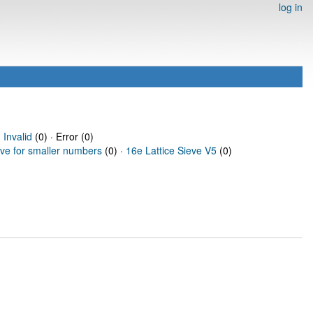
log in
·
Invalid
(0) · Error (0)
eve for smaller numbers
(0) ·
16e Lattice Sieve V5
(0)