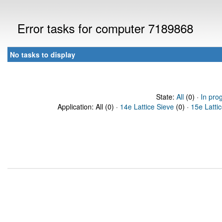
Error tasks for computer 7189868
No tasks to display
State:
All
(0) ·
In pro
Application: All (0) ·
14e Lattice Sieve
(0) ·
15e Latti