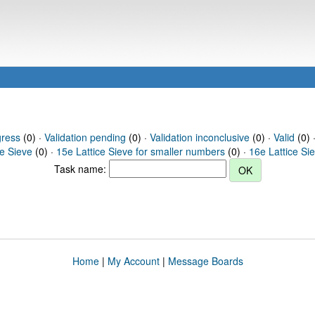
gress
(0) ·
Validation pending
(0) ·
Validation inconclusive
(0) ·
Valid
(0) 
ce Sieve
(0) ·
15e Lattice Sieve for smaller numbers
(0) ·
16e Lattice Si
Task name:
Home
|
My Account
|
Message Boards