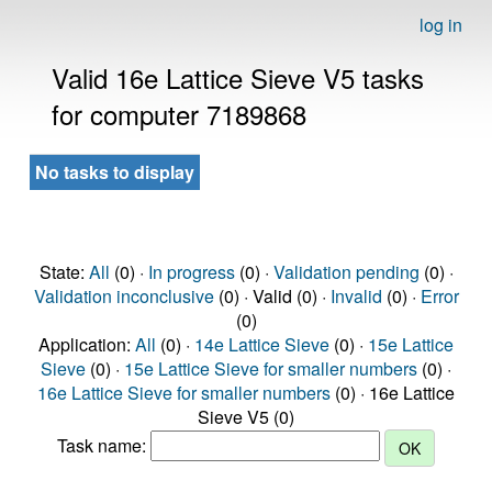
log in
Valid 16e Lattice Sieve V5 tasks
for computer 7189868
No tasks to display
State:
All
(0) ·
In progress
(0) ·
Validation pending
(0) ·
Validation inconclusive
(0) · Valid (0) ·
Invalid
(0) ·
Error
(0)
Application:
All
(0) ·
14e Lattice Sieve
(0) ·
15e Lattice
Sieve
(0) ·
15e Lattice Sieve for smaller numbers
(0) ·
16e Lattice Sieve for smaller numbers
(0) · 16e Lattice
Sieve V5 (0)
Task name: