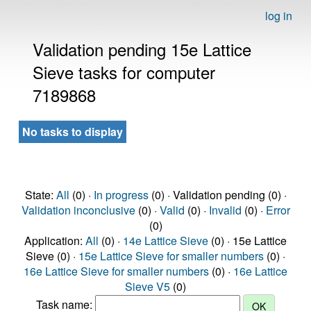
log in
Validation pending 15e Lattice
Sieve tasks for computer
7189868
No tasks to display
State:
All
(0) ·
In progress
(0) · Validation pending (0) ·
Validation inconclusive
(0) ·
Valid
(0) ·
Invalid
(0) ·
Error
(0)
Application:
All
(0) ·
14e Lattice Sieve
(0) · 15e Lattice
Sieve (0) ·
15e Lattice Sieve for smaller numbers
(0) ·
16e Lattice Sieve for smaller numbers
(0) ·
16e Lattice
Sieve V5
(0)
Task name: