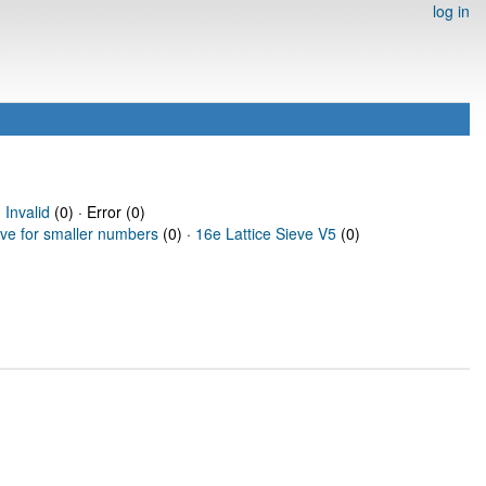
log in
·
Invalid
(0) · Error (0)
eve for smaller numbers
(0) ·
16e Lattice Sieve V5
(0)