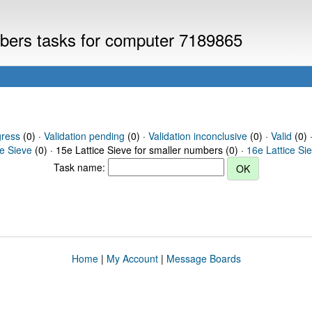
umbers tasks for computer 7189865
gress
(0) ·
Validation pending
(0) ·
Validation inconclusive
(0) ·
Valid
(0) 
ce Sieve
(0) · 15e Lattice Sieve for smaller numbers (0) ·
16e Lattice Si
Task name:
Home
|
My Account
|
Message Boards