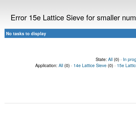
Error 15e Lattice Sieve for smaller n
No tasks to display
State:
All
(0) ·
In pro
Application:
All
(0) ·
14e Lattice Sieve
(0) ·
15e Latti