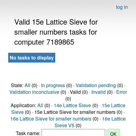
log in
Valid 15e Lattice Sieve for
smaller numbers tasks for
computer 7189865
No tasks to display
State:
All
(0) ·
In progress
(0) ·
Validation pending
(0) ·
Validation inconclusive
(0) · Valid (0) ·
Invalid
(0) ·
Error
(0)
Application:
All
(0) ·
14e Lattice Sieve
(0) ·
15e Lattice
Sieve
(0) · 15e Lattice Sieve for smaller numbers (0) ·
16e Lattice Sieve for smaller numbers
(0) ·
16e Lattice
Sieve V5
(0)
Task name: