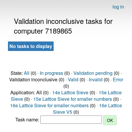
log in
Validation inconclusive tasks for
computer 7189865
No tasks to display
State:
All
(0) ·
In progress
(0) ·
Validation pending
(0) ·
Validation inconclusive (0) ·
Valid
(0) ·
Invalid
(0) ·
Error
(0)
Application: All (0) ·
14e Lattice Sieve
(0) ·
15e Lattice
Sieve
(0) ·
15e Lattice Sieve for smaller numbers
(0) ·
16e Lattice Sieve for smaller numbers
(0) ·
16e Lattice
Sieve V5
(0)
Task name: