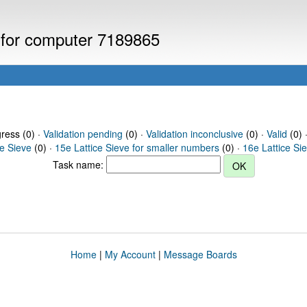
s for computer 7189865
gress (0) ·
Validation pending
(0) ·
Validation inconclusive
(0) ·
Valid
(0) 
ce Sieve
(0) ·
15e Lattice Sieve for smaller numbers
(0) ·
16e Lattice Si
Task name:
Home
|
My Account
|
Message Boards