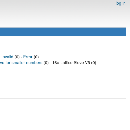
log in
·
Invalid
(0) ·
Error
(0)
eve for smaller numbers
(0) · 16e Lattice Sieve V5 (0)