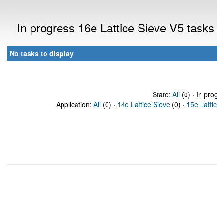
In progress 16e Lattice Sieve V5 task
No tasks to display
State:
All
(0) · In pro
Application:
All
(0) ·
14e Lattice Sieve
(0) ·
15e Latti