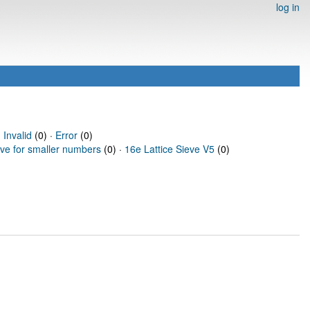
log in
·
Invalid
(0) ·
Error
(0)
eve for smaller numbers
(0) ·
16e Lattice Sieve V5
(0)