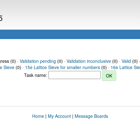
5
gress (0) ·
Validation pending
(0) ·
Validation inconclusive
(0) ·
Valid
(0) 
ce Sieve
(0) ·
15e Lattice Sieve for smaller numbers
(0) ·
16e Lattice Si
Task name:
Home
|
My Account
|
Message Boards