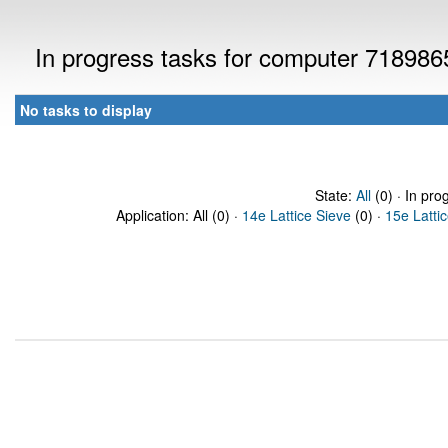
In progress tasks for computer 718986
No tasks to display
State:
All
(0) · In pro
Application: All (0) ·
14e Lattice Sieve
(0) ·
15e Latti