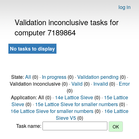
log in
Validation inconclusive tasks for
computer 7189864
No tasks to display
State:
All
(0) ·
In progress
(0) ·
Validation pending
(0) ·
Validation inconclusive (0) ·
Valid
(0) ·
Invalid
(0) ·
Error
(0)
Application: All (0) ·
14e Lattice Sieve
(0) ·
15e Lattice
Sieve
(0) ·
15e Lattice Sieve for smaller numbers
(0) ·
16e Lattice Sieve for smaller numbers
(0) ·
16e Lattice
Sieve V5
(0)
Task name: