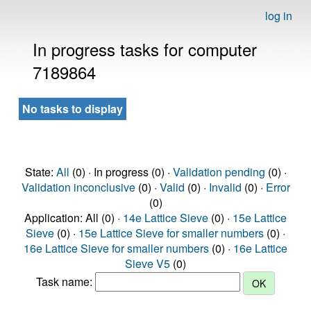
log in
In progress tasks for computer
7189864
No tasks to display
State:
All
(0) · In progress (0) ·
Validation pending
(0) ·
Validation inconclusive
(0) ·
Valid
(0) ·
Invalid
(0) ·
Error
(0)
Application: All (0) ·
14e Lattice Sieve
(0) ·
15e Lattice
Sieve
(0) ·
15e Lattice Sieve for smaller numbers
(0) ·
16e Lattice Sieve for smaller numbers
(0) ·
16e Lattice
Sieve V5
(0)
Task name: