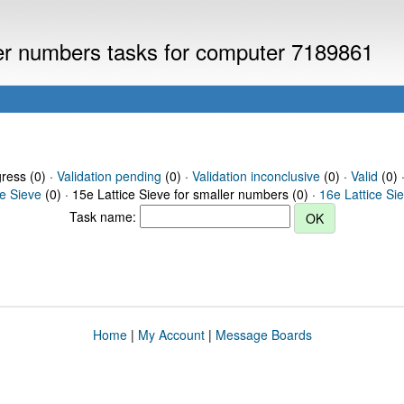
ller numbers tasks for computer 7189861
gress (0) ·
Validation pending
(0) ·
Validation inconclusive
(0) ·
Valid
(0) 
ce Sieve
(0) · 15e Lattice Sieve for smaller numbers (0) ·
16e Lattice Si
Task name:
Home
|
My Account
|
Message Boards