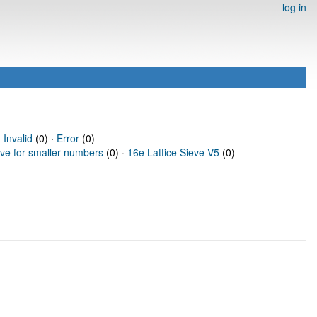
log in
·
Invalid
(0) ·
Error
(0)
eve for smaller numbers
(0) ·
16e Lattice Sieve V5
(0)