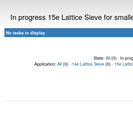
In progress 15e Lattice Sieve for sma
No tasks to display
State:
All
(0) · In pro
Application:
All
(0) ·
14e Lattice Sieve
(0) ·
15e Latti