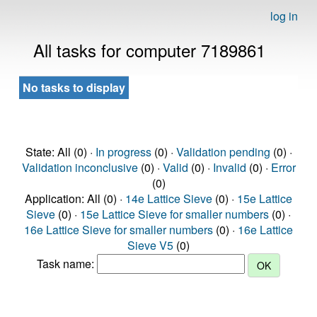
log in
All tasks for computer 7189861
No tasks to display
State: All (0) ·
In progress
(0) ·
Validation pending
(0) ·
Validation inconclusive
(0) ·
Valid
(0) ·
Invalid
(0) ·
Error
(0)
Application: All (0) ·
14e Lattice Sieve
(0) ·
15e Lattice
Sieve
(0) ·
15e Lattice Sieve for smaller numbers
(0) ·
16e Lattice Sieve for smaller numbers
(0) ·
16e Lattice
Sieve V5
(0)
Task name: