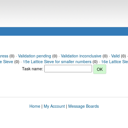
gress
(0) ·
Validation pending
(0) ·
Validation inconclusive
(0) ·
Valid
(0) 
ce Sieve
(0) ·
15e Lattice Sieve for smaller numbers
(0) ·
16e Lattice Si
Task name:
Home
|
My Account
|
Message Boards