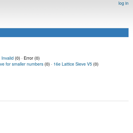
log in
·
Invalid
(0) · Error (0)
eve for smaller numbers
(0) ·
16e Lattice Sieve V5
(0)