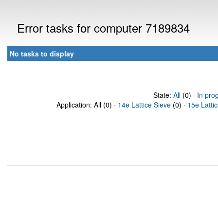
Error tasks for computer 7189834
No tasks to display
State:
All
(0) ·
In pro
Application: All (0) ·
14e Lattice Sieve
(0) ·
15e Latti