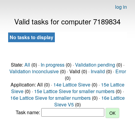
log in
Valid tasks for computer 7189834
No tasks to display
State:
All
(0) ·
In progress
(0) ·
Validation pending
(0) ·
Validation inconclusive
(0) · Valid (0) ·
Invalid
(0) ·
Error
(0)
Application: All (0) ·
14e Lattice Sieve
(0) ·
15e Lattice
Sieve
(0) ·
15e Lattice Sieve for smaller numbers
(0) ·
16e Lattice Sieve for smaller numbers
(0) ·
16e Lattice
Sieve V5
(0)
Task name: