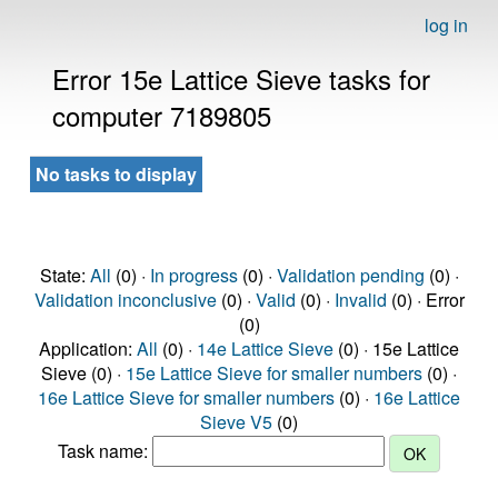
log in
Error 15e Lattice Sieve tasks for
computer 7189805
No tasks to display
State:
All
(0) ·
In progress
(0) ·
Validation pending
(0) ·
Validation inconclusive
(0) ·
Valid
(0) ·
Invalid
(0) · Error
(0)
Application:
All
(0) ·
14e Lattice Sieve
(0) · 15e Lattice
Sieve (0) ·
15e Lattice Sieve for smaller numbers
(0) ·
16e Lattice Sieve for smaller numbers
(0) ·
16e Lattice
Sieve V5
(0)
Task name: