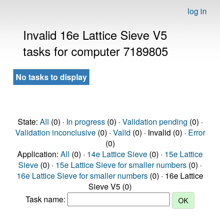
log in
Invalid 16e Lattice Sieve V5
tasks for computer 7189805
No tasks to display
State:
All
(0) ·
In progress
(0) ·
Validation pending
(0) ·
Validation inconclusive
(0) ·
Valid
(0) · Invalid (0) ·
Error
(0)
Application:
All
(0) ·
14e Lattice Sieve
(0) ·
15e Lattice
Sieve
(0) ·
15e Lattice Sieve for smaller numbers
(0) ·
16e Lattice Sieve for smaller numbers
(0) · 16e Lattice
Sieve V5 (0)
Task name: