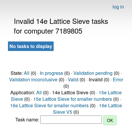
log in
Invalid 14e Lattice Sieve tasks
for computer 7189805
No tasks to display
State:
All
(0) ·
In progress
(0) ·
Validation pending
(0) ·
Validation inconclusive
(0) ·
Valid
(0) · Invalid (0) ·
Error
(0)
Application:
All
(0) · 14e Lattice Sieve (0) ·
15e Lattice
Sieve
(0) ·
15e Lattice Sieve for smaller numbers
(0) ·
16e Lattice Sieve for smaller numbers
(0) ·
16e Lattice
Sieve V5
(0)
Task name: