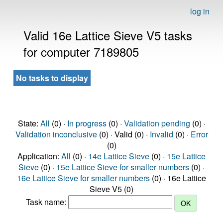
log in
Valid 16e Lattice Sieve V5 tasks
for computer 7189805
No tasks to display
State:
All
(0) ·
In progress
(0) ·
Validation pending
(0) ·
Validation inconclusive
(0) · Valid (0) ·
Invalid
(0) ·
Error
(0)
Application:
All
(0) ·
14e Lattice Sieve
(0) ·
15e Lattice
Sieve
(0) ·
15e Lattice Sieve for smaller numbers
(0) ·
16e Lattice Sieve for smaller numbers
(0) · 16e Lattice
Sieve V5 (0)
Task name: