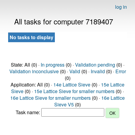
log in
All tasks for computer 7189407
No tasks to display
State: All (0) ·
In progress
(0) ·
Validation pending
(0) ·
Validation inconclusive
(0) ·
Valid
(0) ·
Invalid
(0) ·
Error
(0)
Application: All (0) ·
14e Lattice Sieve
(0) ·
15e Lattice
Sieve
(0) ·
15e Lattice Sieve for smaller numbers
(0) ·
16e Lattice Sieve for smaller numbers
(0) ·
16e Lattice
Sieve V5
(0)
Task name: