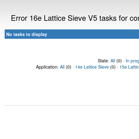
Error 16e Lattice Sieve V5 tasks for 
No tasks to display
State:
All
(0) ·
In pro
Application:
All
(0) ·
14e Lattice Sieve
(0) ·
15e Latti