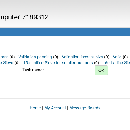
computer 7189312
gress
(0) ·
Validation pending
(0) ·
Validation inconclusive
(0) ·
Valid
(0) 
ce Sieve
(0) ·
15e Lattice Sieve for smaller numbers
(0) ·
16e Lattice Si
Task name:
Home
|
My Account
|
Message Boards