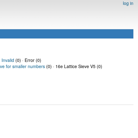
log in
·
Invalid
(0) · Error (0)
eve for smaller numbers
(0) · 16e Lattice Sieve V5 (0)