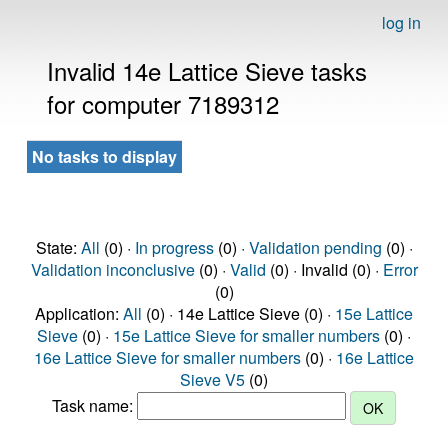
log in
Invalid 14e Lattice Sieve tasks
for computer 7189312
No tasks to display
State:
All
(0) ·
In progress
(0) ·
Validation pending
(0) ·
Validation inconclusive
(0) ·
Valid
(0) · Invalid (0) ·
Error
(0)
Application:
All
(0) · 14e Lattice Sieve (0) ·
15e Lattice
Sieve
(0) ·
15e Lattice Sieve for smaller numbers
(0) ·
16e Lattice Sieve for smaller numbers
(0) ·
16e Lattice
Sieve V5
(0)
Task name: