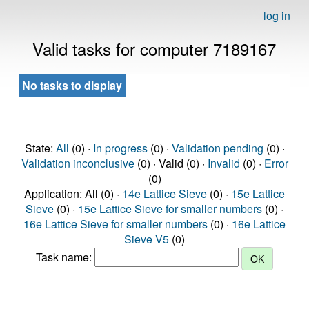
log in
Valid tasks for computer 7189167
No tasks to display
State:
All
(0) ·
In progress
(0) ·
Validation pending
(0) ·
Validation inconclusive
(0) · Valid (0) ·
Invalid
(0) ·
Error
(0)
Application: All (0) ·
14e Lattice Sieve
(0) ·
15e Lattice
Sieve
(0) ·
15e Lattice Sieve for smaller numbers
(0) ·
16e Lattice Sieve for smaller numbers
(0) ·
16e Lattice
Sieve V5
(0)
Task name: