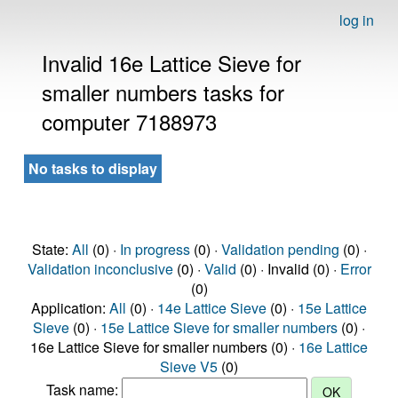
log in
Invalid 16e Lattice Sieve for
smaller numbers tasks for
computer 7188973
No tasks to display
State:
All
(0) ·
In progress
(0) ·
Validation pending
(0) ·
Validation inconclusive
(0) ·
Valid
(0) · Invalid (0) ·
Error
(0)
Application:
All
(0) ·
14e Lattice Sieve
(0) ·
15e Lattice
Sieve
(0) ·
15e Lattice Sieve for smaller numbers
(0) ·
16e Lattice Sieve for smaller numbers (0) ·
16e Lattice
Sieve V5
(0)
Task name: