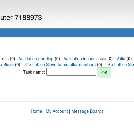
puter 7188973
gress
(0) ·
Validation pending
(0) ·
Validation inconclusive
(0) ·
Valid
(0) 
ce Sieve
(0) ·
15e Lattice Sieve for smaller numbers
(0) ·
16e Lattice Si
Task name:
Home
|
My Account
|
Message Boards