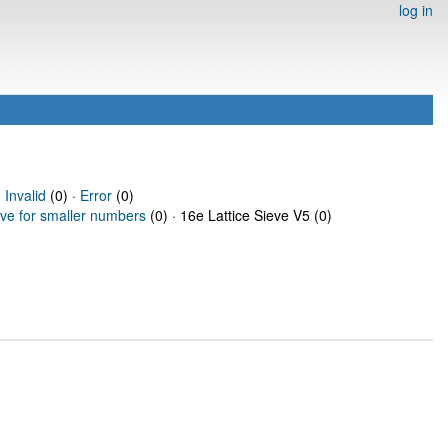
log in
·
Invalid
(0) ·
Error
(0)
eve for smaller numbers
(0) · 16e Lattice Sieve V5 (0)