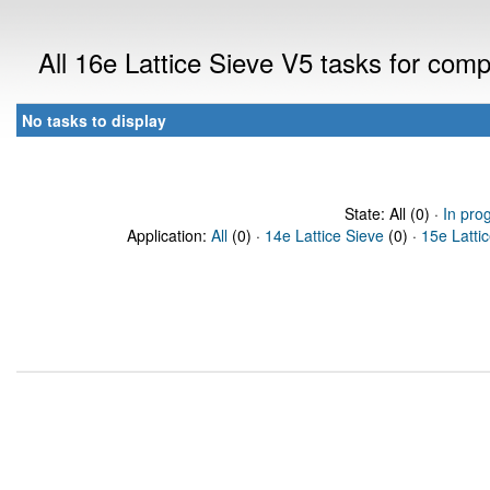
All 16e Lattice Sieve V5 tasks for com
No tasks to display
State: All (0) ·
In pro
Application:
All
(0) ·
14e Lattice Sieve
(0) ·
15e Latti