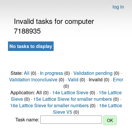
log in
Invalid tasks for computer
7188935
No tasks to display
State:
All
(0) ·
In progress
(0) ·
Validation pending
(0) ·
Validation inconclusive
(0) ·
Valid
(0) · Invalid (0) ·
Error
(0)
Application: All (0) ·
14e Lattice Sieve
(0) ·
15e Lattice
Sieve
(0) ·
15e Lattice Sieve for smaller numbers
(0) ·
16e Lattice Sieve for smaller numbers
(0) ·
16e Lattice
Sieve V5
(0)
Task name: